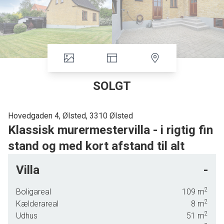
SOLGT
Hovedgaden 4, Ølsted, 3310 Ølsted
Klassisk murermestervilla - i rigtig fin
stand og med kort afstand til alt
Klassisk murermestervilla - i rigtig fin stand og med kort afstand til alt.
Villa
-
Denne meget velholdte villa er beliggende centralt i den hyggelige by Ølsted
2
Boligareal
109
m
tæt til indkøbsmuligheder, skole og sportsfaciliteter og ikke mindst offentlig
2
Kælderareal
8
m
transport.
2
Udhus
51
m