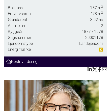
2
Stuehuset med tilhørende længe har et samlet boligareal
Boligareal
137
m
2
på 430 kvm, hvoraf de 293 kvm er i stuehuset i to plan.
Erhvervsareal
473
m
Indretningen af stuehuset er meget smagfuldt med et
Grundareal
3.92
ha
dejligt og lyst køkken med udgang til havestue. Spisestue
Antal plan
2
samt opholdsstue med udgang til dejlig og stor vestvendt
Byggeår
1877
/ 1978
terrasse. Derudover værelse med skabsvæg, dejligt
Sagsnummer
30001178
badeværelse med både brus og kar, særskilt toilet samt
Ejendomstype
Landejendom
bryggers med udgang til haven. I modsatte ende af
Energimærke
stuehuset er der et dejligt badeværelse samt soveværelse,
ligesom der her er opgang til 1. salen fra entrén. 1. salen er
Bestil vurdering
indrettet med stort soveværelse med skabsvæg og med
direkte adgang til badeværelse. To mindre værelser og
opholdsstue med udgang til tagterrasse, hvorfra at der et
godt overblik over ejendommens hestefolde og udsigt helt
til Gilleleje.
I særskilt længe er de resterende 137 kvm boligareal, hvori
der er indrettet to lejligheder med hver et badeværelse,