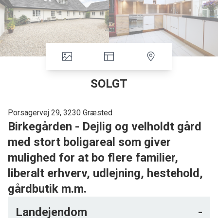
SOLGT
Porsagervej 29, 3230 Græsted
Birkegården - Dejlig og velholdt gård
med stort boligareal som giver
mulighed for at bo flere familier,
liberalt erhverv, udlejning, hestehold,
gårdbutik m.m.
Lidt udenfor Græsted på en lille vej finder du denne dejligt
beliggende ejendom med udsigt til marker. Både for den
Landejendom
-
natur- og hesteinteresserede er det en perle.