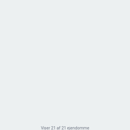
-
SOLGT
Bakkebjergvej 37, Kolsbæk
3230 Græsted
2
Boligareal
146
m
Grundareal
9.98
ha
Ejendomstype
Landejendom
Viser
21
af
21
ejendomme